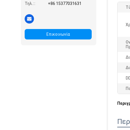
Τηλ.::
+86 15377031631
Τ
Χρ
Επικοινωνία
Ο
Π
Δ
Δ
D
Π
Περιγ
Περ