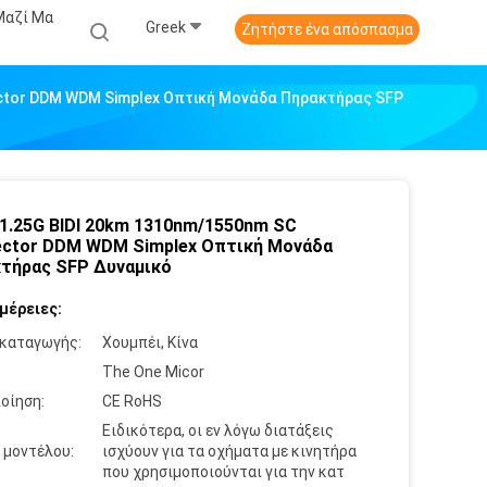
Μαζί Μα
Greek
Ζητήστε ένα απόσπασμα
ctor DDM WDM Simplex Οπτική Μονάδα Πηρακτήρας SFP
1.25G BIDI 20km 1310nm/1550nm SC
ctor DDM WDM Simplex Οπτική Μονάδα
τήρας SFP Δυναμικό
μέρειες:
καταγωγής:
Χουμπέι, Κίνα
:
The One Micor
οίηση:
CE RoHS
Ειδικότερα, οι εν λόγω διατάξεις
 μοντέλου:
ισχύουν για τα οχήματα με κινητήρα
που χρησιμοποιούνται για την κατ