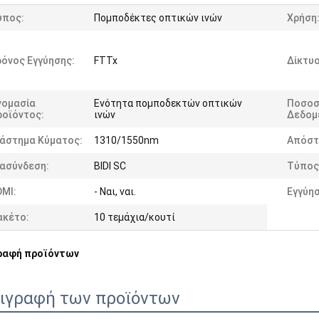
ύπος:
Πομποδέκτες οπτικών ινών
Χρήση
όνος Εγγύησης:
FTTx
Δίκτυο
νομασία
Ενότητα πομποδεκτών οπτικών
Ποσοσ
ροϊόντος:
ινών
Δεδομ
ιάστημα Κύματος:
1310/1550nm
Απόστ
ιασύνδεση:
BIDI SC
Τύπος 
DMI:
- Ναι, ναι.
Εγγύησ
ακέτο:
10 τεμάχια/κουτί
ραφή προϊόντων
ιγραφή των προϊόντων