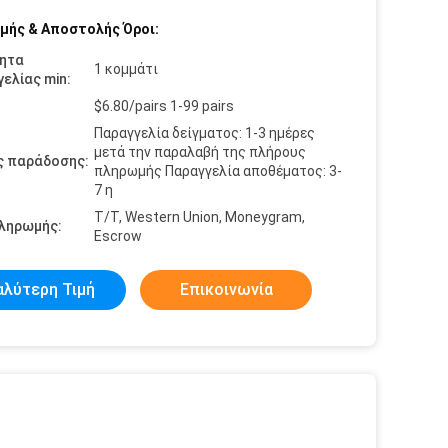
μής & Αποστολής Όροι:
ητα
1 κομμάτι
ελίας min:
$6.80/pairs 1-99 pairs
Παραγγελία δείγματος: 1-3 ημέρες
μετά την παραλαβή της πλήρους
ς παράδοσης:
πληρωμής Παραγγελία αποθέματος: 3-
7 η
T/T, Western Union, Moneygram,
πληρωμής:
Escrow
αλύτερη Τιμή
Επικοινωνία