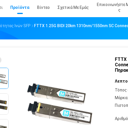
Επικοινωνήστε 
τι
Προϊόντα
Βίντεο
Σχετικά Με Εμάς
Σ
νότητας Ινών SFP
FTTX 1.25G BIDI 20km 1310nm/1550nm SC Conne
FTTX 
Conne
Πηρακ
Λεπτο
Τόπος 
Μάρκα
Πιστοπ
Αριθμό