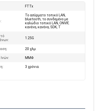
:
FTTx
Το ασύρματο τοπικό LAN,
bluetooth, το συνδεμένο με
:
καλώδιο τοπικό LAN, ONVIF,
κανένα, κανένα, SDK, T
τό
1.25G
ένων:
αση:
20 χλμ.
Ινών:
ΜΜΦ
η:
3 χρόνια.